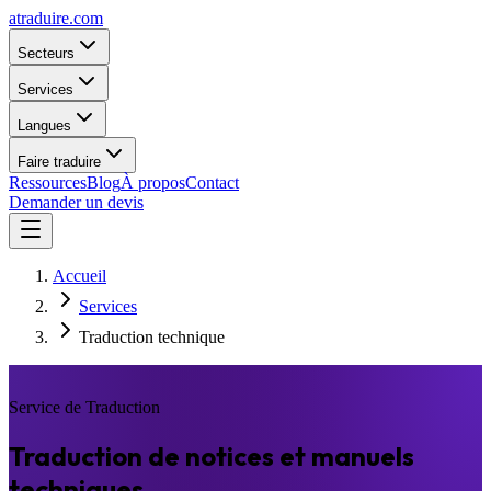
atraduire.com
Secteurs
Services
Langues
Faire traduire
Ressources
Blog
À propos
Contact
Demander un devis
Accueil
Services
Traduction technique
Service de Traduction
Traduction de notices et manuels
techniques