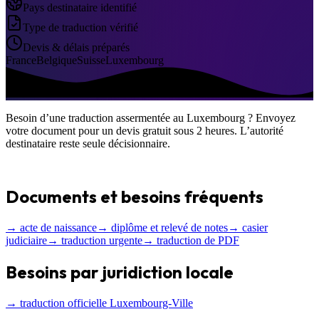
Pays destinataire identifié
Type de traduction vérifié
Devis & délais préparés
France
Belgique
Suisse
Luxembourg
Besoin d’une traduction assermentée au Luxembourg ? Envoyez
votre document pour un devis gratuit sous 2 heures. L’autorité
destinataire reste seule décisionnaire.
Documents et besoins fréquents
→ acte de naissance
→ diplôme et relevé de notes
→ casier
judiciaire
→ traduction urgente
→ traduction de PDF
Besoins par juridiction locale
→ traduction officielle Luxembourg-Ville