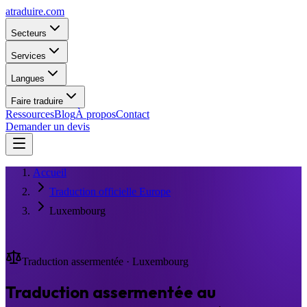
atraduire.com
Secteurs
Services
Langues
Faire traduire
Ressources
Blog
À propos
Contact
Demander un devis
Accueil
Traduction officielle Europe
Luxembourg
Traduction assermentée · Luxembourg
Traduction assermentée au