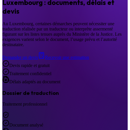
Luxembourg : documents, délais et
devis
Au Luxembourg, certaines démarches peuvent nécessiter une
traduction réalisée par un traducteur ou interprète assermenté
figurant sur les listes tenues auprès du Ministère de la Justice. Les
exigences varient selon le document, l’usage prévu et l’autorité
destinataire.
Demander un devis
Recevoir une estimation
Devis rapide et gratuit
Traitement confidentiel
Délais adaptés au document
Dossier de traduction
Traitement professionnel
Document analysé