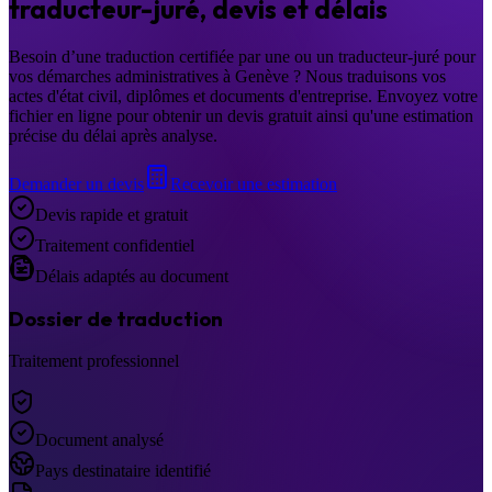
traducteur-juré, devis et délais
Besoin d’une traduction certifiée par une ou un traducteur-juré pour
vos démarches administratives à Genève ? Nous traduisons vos
actes d'état civil, diplômes et documents d'entreprise. Envoyez votre
fichier en ligne pour obtenir un devis gratuit ainsi qu'une estimation
précise du délai après analyse.
Demander un devis
Recevoir une estimation
Devis rapide et gratuit
Traitement confidentiel
Délais adaptés au document
Dossier de traduction
Traitement professionnel
Document analysé
Pays destinataire identifié