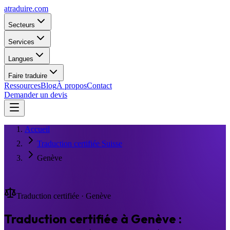
atraduire.com
Secteurs
Services
Langues
Faire traduire
Ressources
Blog
À propos
Contact
Demander un devis
Accueil
Traduction certifiée Suisse
Genève
Traduction certifiée · Genève
Traduction certifiée à Genève :